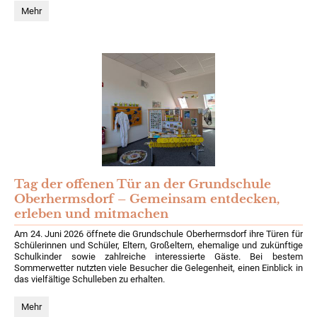
Zweitklässler
Mehr
engagieren
sich
für
alte
Nutztierrasse:
Tag der offenen Tür an der Grundschule
Oberhermsdorf – Gemeinsam entdecken,
erleben und mitmachen
Am 24. Juni 2026 öffnete die Grundschule Oberhermsdorf ihre Türen für
Schülerinnen und Schüler, Eltern, Großeltern, ehemalige und zukünftige
Schulkinder sowie zahlreiche interessierte Gäste. Bei bestem
Sommerwetter nutzten viele Besucher die Gelegenheit, einen Einblick in
das vielfältige Schulleben zu erhalten.
Tag
Mehr
der