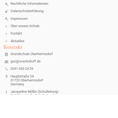
Rechtliche Informationen
Datenschutzerklärung
Impressum
Über unsere Schule
Kontakt
Aktuelles
Kontakt
Grundschule Oberhermsdorf
gso@svwilsdruff.de
0351 650 24 29
Hauptstraße 24
01723 Oberhermsdorf
Germany
Jacqueline Müller (Schulleitung)
Grit Klein (stellv. Schulleitung)
Anett Meltzer (Sekretariat)
Anmelden