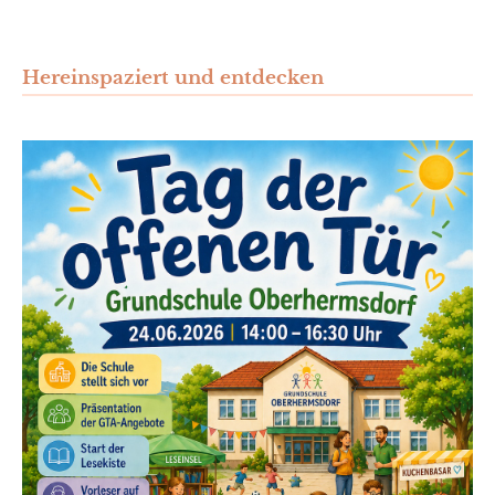
offenen
Tür
an
der
Hereinspaziert und entdecken
Grundschule
Oberhermsdorf
–
Gemeinsam
entdecken,
erleben
und
mitmachen: